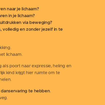
eren naar je lichaam?
aren in je lichaam?
n uitdrukken via beweging?
, volledig en zonder jezelf in te
kking.
het lichaam.
als poort naar expressie, heling en
ijk kind krijgt hier ruimte om te
helen.
 danservaring te hebben
.
weg.