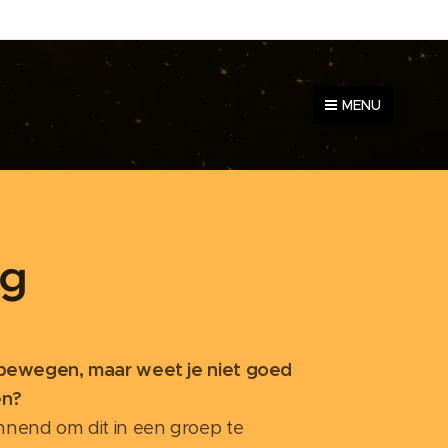
MENU
ng
bewegen, maar weet je niet goed
en?
nnend om dit in een groep te