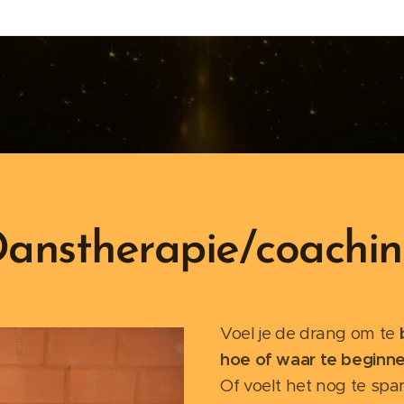
anstherapie/coachi
Voel je de drang om te
hoe of waar te beginn
Of voelt het nog te spa