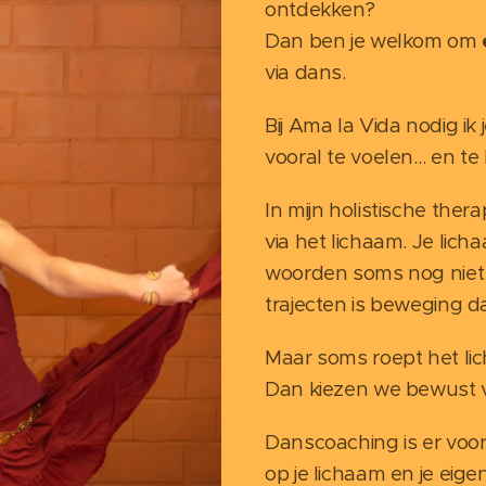
ontdekken?
Dan ben je welkom om
via dans.
Bij Ama la Vida nodig ik 
vooral te voelen… en t
In mijn holistische ther
via het lichaam. Je lich
woorden soms nog niet 
trajecten is beweging d
Maar soms roept het lich
Dan kiezen we bewust 
Danscoaching is er voor 
op je lichaam en je eig