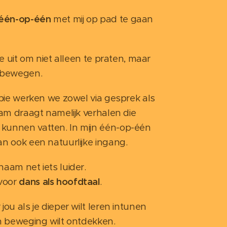
één-op-één
met mij op pad te gaan
je uit om niet alleen te praten, maar
e bewegen.
apie werken we zowel via gesprek als
aam draagt namelijk verhalen die
kunnen vatten. In mijn één-op-één
an ook een natuurlijke ingang.
aam net iets luider.
voor
dans als hoofdtaal
.
jou als je dieper wilt leren intunen
en beweging wilt ontdekken.