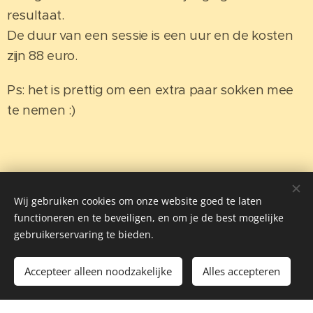
resultaat.
De duur van een sessie is een uur en de kosten
zijn 88 euro.
Ps: het is prettig om een ​​extra paar sokken mee
te nemen :)
Wij gebruiken cookies om onze website goed te laten
Ama la Vida, by Tiffany Delhoux ©2024
functioneren en te beveiligen, en om je de best mogelijke
gebruikerservaring te bieden.
Refind your Sparkle and enjoy Life!
Cookies
Talen
Accepteer alleen noodzakelijke
Alles accepteren
Nederlands
English