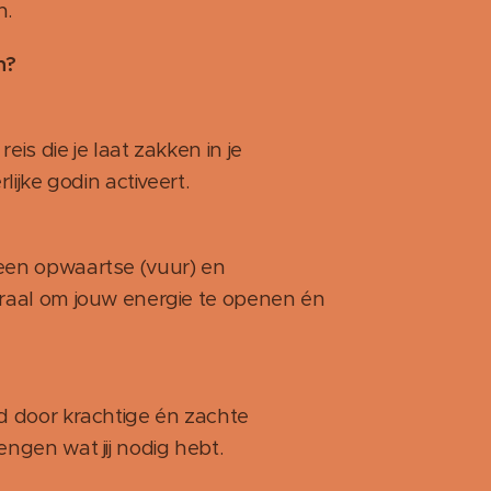
n.
n?
eis die je laat zakken in je
lijke godin activeert.
een opwaartse (vuur) en
iraal om jouw energie te openen én
d door krachtige én zachte
ngen wat jij nodig hebt.