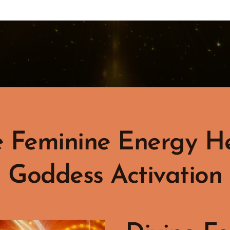
e Feminine Energy He
Goddess Activation