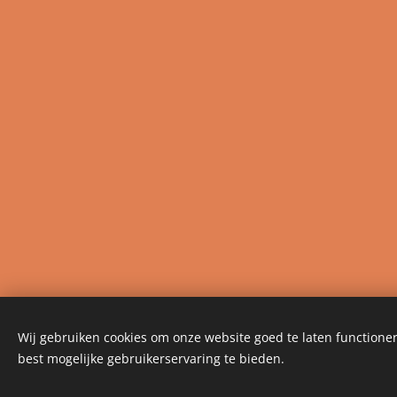
Wij gebruiken cookies om onze website goed te laten functioner
Ama la Vida, by Tiffany Delhoux ©2024
best mogelijke gebruikerservaring te bieden.
Refind your Sparkle and enjoy Life!
Cookies