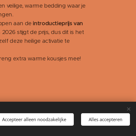
n veilige, warme bedding waar je
ngen.
appen aan de
introductieprijs van
n 2026 stijgt de prijs, dus dit is het
f deze heilige activatie te
breng extra warme kousjes mee!
Talen
Accepteer alleen noodzakelijke
Alles accepteren
Nederlands
English