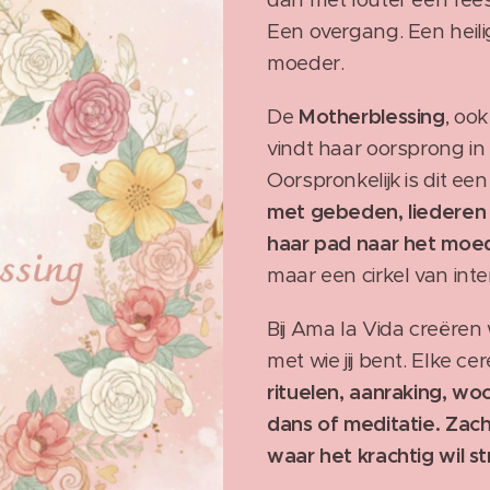
Een overgang. Een heil
moeder.
De
Motherblessing
, oo
vindt haar oorsprong in 
Oorspronkelijk is dit ee
met gebeden, liederen e
haar pad naar het moe
maar een cirkel van inte
Bij Ama la Vida creëre
met wie jij bent. Elke c
rituelen, aanraking, w
dans of meditatie. Zach
waar het krachtig wil s