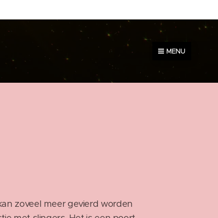
MENU
kan zoveel meer gevierd worden
je met slingers. Het is een poort.