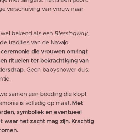
ige verschuiving van vrouw naar
k wel bekend als een
Blessingway
,
de tradities van de Navajo.
n
ceremonie die vrouwen omringt
n rituelen ter bekrachtiging van
derschap.
Geen babyshower dus,
ntie.
n we samen een bedding die klopt
eremonie is volledig op maat.
Met
oorden, symboliek en eventueel
t waar het zacht mag zijn. Krachtig
tromen.