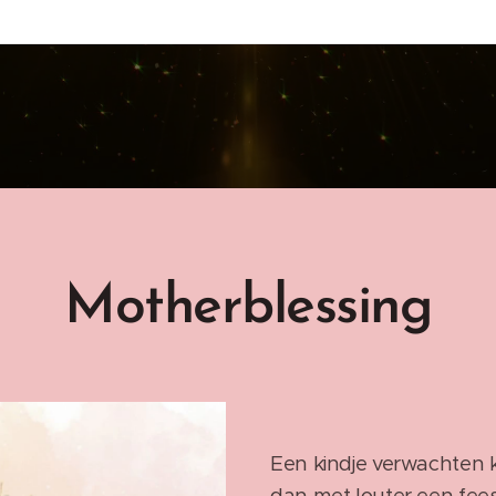
Motherblessing
Een kindje verwachten 
dan met louter een feest