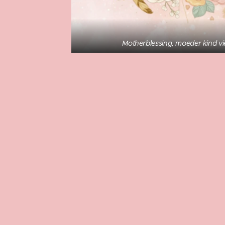
Motherblessing, moeder kind v