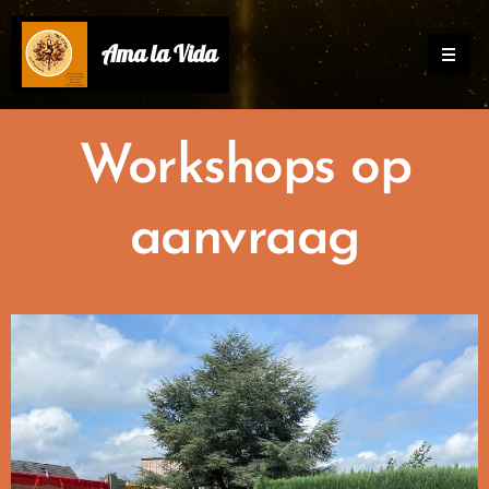
Ama la Vida
Workshops op
aanvraag