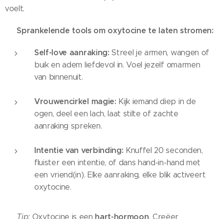
voelt.
Sprankelende tools om oxytocine te laten stromen:
✨
Self-love aanraking:
Streel je armen, wangen of
buik en adem liefdevol in. Voel jezelf omarmen
van binnenuit.
Vrouwencirkel magie:
Kijk iemand diep in de
ogen, deel een lach, laat stilte of zachte
aanraking spreken.
Intentie van verbinding:
Knuffel 20 seconden,
fluister een intentie, of dans hand-in-hand met
een vriend(in). Elke aanraking, elke blik activeert
oxytocine.
hart-hormoon
💡
Tip:
Oxytocine is een
. Creëer