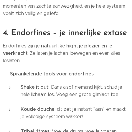
momenten van zachte aanwezigheid, en je hele systeem
voelt zich veilig en geliefd.
4. Endorfines – je innerlijke extase
natuurlijke high, je plezier en je
Endorfines zijn je
veerkracht
. Ze laten je lachen, bewegen en even alles
loslaten.
Sprankelende tools voor endorfines:
✨
Shake it out:
Dans alsof niemand kijkt, schud je
hele lichaam los. Voeg een grote glimlach toe.
Koude douche
: dit zet je instant "aan" en maakt
je volledige systeem wakker!
Tribal ritmes:
Voel de drums, voel je voeten.