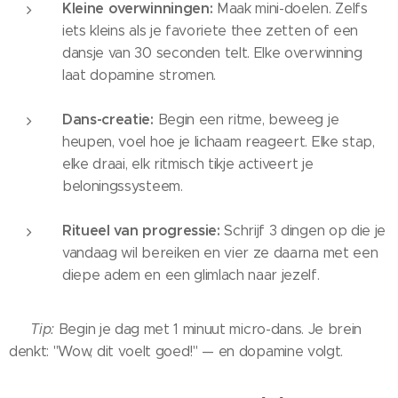
Kleine overwinningen:
Maak mini-doelen. Zelfs
iets kleins als je favoriete thee zetten of een
dansje van 30 seconden telt. Elke overwinning
laat dopamine stromen.
Dans-creatie:
Begin een ritme, beweeg je
heupen, voel hoe je lichaam reageert. Elke stap,
elke draai, elk ritmisch tikje activeert je
beloningssysteem.
Ritueel van progressie:
Schrijf 3 dingen op die je
vandaag wil bereiken en vier ze daarna met een
diepe adem en een glimlach naar jezelf.
💡
Tip:
Begin je dag met 1 minuut micro-dans. Je brein
denkt: "Wow, dit voelt goed!" — en dopamine volgt.